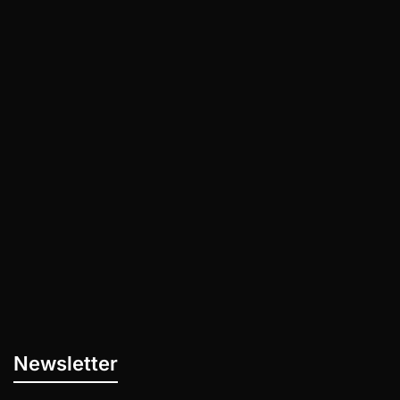
Weißt du, was das einzig Wahre ist, das
jeder Mensch auf dieser Welt gemeinsam
hat, egal wie viel Geld, Ruhm…
Newsletter