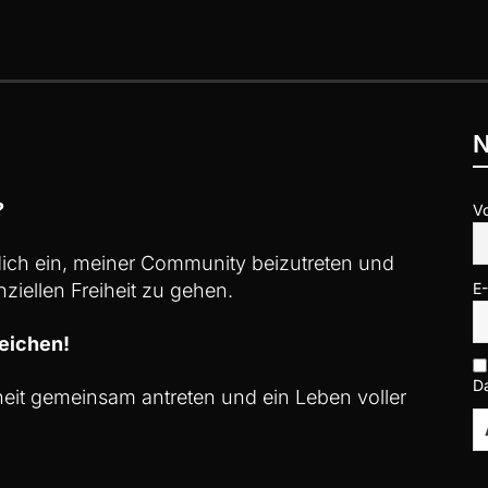
N
?
V
 dich ein, meiner Community beizutreten und
ziellen Freiheit zu gehen.
E
eichen!
D
iheit gemeinsam antreten und ein Leben voller