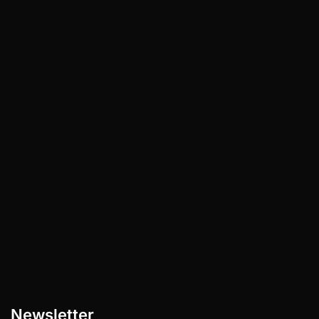
Geldgenerierende Ideen im Haarbusiness
für schwarze Frauen, ohne selbst Hand
anzulegen Du hast bestimmt schon mal
davon geträumt, dein eigenes…
Newsletter