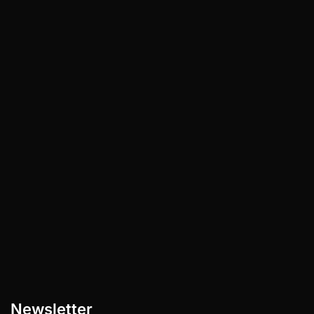
1. Weltraumforschung und kommerzielle
Raumfahrt Die Weltraumforschung und
kommerzielle Raumfahrt ist eine Branche
im Umbruch, die enormes Potenzial für
Innovationen…
Newsletter