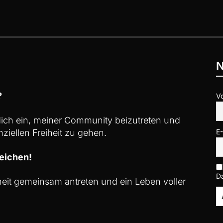
N
?
V
 dich ein, meiner Community beizutreten und
ziellen Freiheit zu gehen.
E
eichen!
D
iheit gemeinsam antreten und ein Leben voller