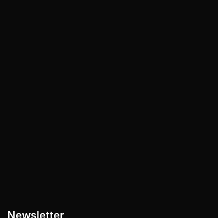
Geldgenerierende Ideen im Haarbusiness
für schwarze Frauen, ohne selbst Hand
anzulegen Du hast bestimmt schon mal
davon geträumt, dein eigenes…
Newsletter