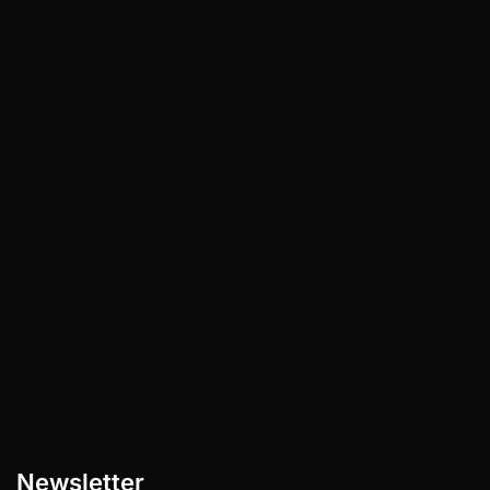
1. Weltraumforschung und kommerzielle
Raumfahrt Die Weltraumforschung und
kommerzielle Raumfahrt ist eine Branche
im Umbruch, die enormes Potenzial für
Innovationen…
Newsletter