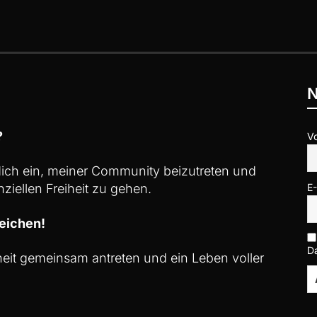
N
?
V
 dich ein, meiner Community beizutreten und
ziellen Freiheit zu gehen.
E
eichen!
D
iheit gemeinsam antreten und ein Leben voller